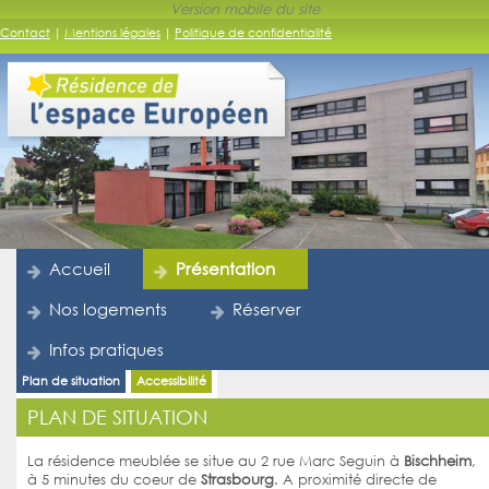
Contact
|
Mentions légales
|
Politique de confidentialité
Accueil
Présentation
Nos logements
Réserver
Infos pratiques
Plan de situation
Accessibilité
PLAN DE SITUATION
La résidence meublée se situe au 2 rue Marc Seguin à
Bischheim
,
à 5 minutes du coeur de
Strasbourg
. A proximité directe de